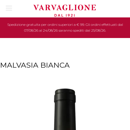
Spedizione gratuita per ordini superiori a € 99. Gli ordini effettuati dal
07/08/26 al 24/08/26 saranno spediti dal 25/08/26.
MALVASIA BIANCA