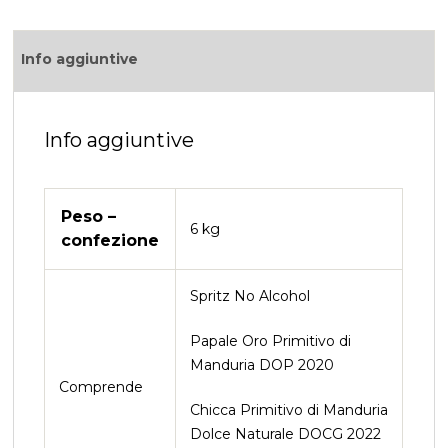
c
a
it
ai
e
ts
te
l
Info aggiuntive
b
A
r
o
p
o
p
Info aggiuntive
k
Peso –
6 kg
confezione
Spritz No Alcohol
Papale Oro Primitivo di
Manduria DOP 2020
Comprende
Chicca Primitivo di Manduria
Dolce Naturale DOCG 2022