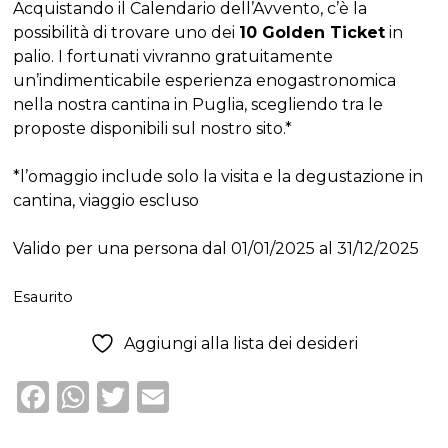
Acquistando il Calendario dell’Avvento, c’è la
possibilità di trovare uno dei
10 Golden Ticket
in
palio. I fortunati vivranno gratuitamente
un’indimenticabile esperienza enogastronomica
nella nostra cantina in Puglia, scegliendo tra le
proposte disponibili sul nostro sito.*
*l’omaggio include solo la visita e la degustazione in
cantina, viaggio escluso
Valido per una persona dal 01/01/2025 al 31/12/2025
Esaurito
Aggiungi alla lista dei desideri
F
W
T
E
a
h
w
m