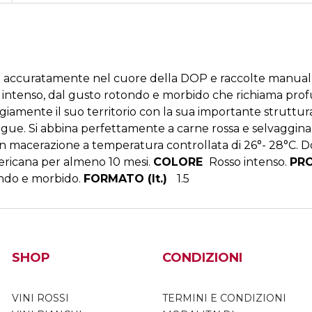
o
p
o
p
k
te accuratamente nel cuore della DOP e raccolte manual
 intenso, dal gusto rotondo e morbido che richiama profum
giamente il suo territorio con la sua importante struttur
ngue. Si abbina perfettamente a carne rossa e selvaggina
on macerazione a temperatura controllata di 26°- 28°C. D
ericana per almeno 10 mesi.
COLORE
Rosso intenso.
PR
ndo e morbido.
FORMATO (lt.)
1.5
SHOP
CONDIZIONI
VINI ROSSI
TERMINI E CONDIZIONI