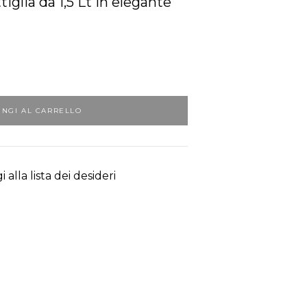
iglia da 1,5 Lt in elegante
UNGI AL CARRELLO
 alla lista dei desideri