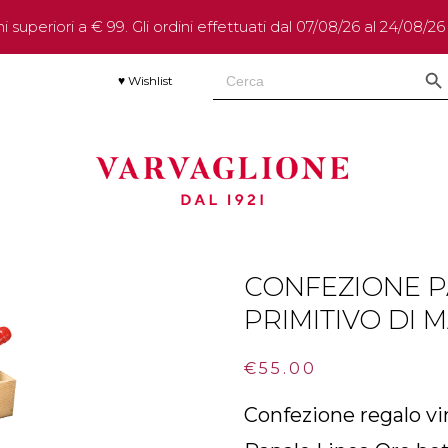
 superiori a € 99. Gli ordini effettuati dal 07/08/26 al 24/08/2
SEARCH 
Search
♥ Wishlist
for:
CONFEZIONE P
PRIMITIVO DI M
€
55.00
Confezione regalo vi