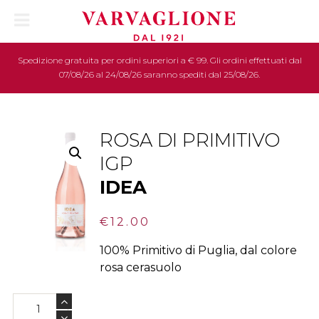
Spedizione gratuita per ordini superiori a € 99. Gli ordini effettuati dal
07/08/26 al 24/08/26 saranno spediti dal 25/08/26.
ROSA DI PRIMITIVO
IGP
IDEA
€
12.00
100% Primitivo di Puglia, dal colore
rosa cerasuolo
ROSA
DI