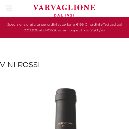
Spedizione gratuita per ordini superiori a € 99. Gli ordini effettuati dal
07/08/26 al 24/08/26 saranno spediti dal 25/08/26.
VINI ROSSI